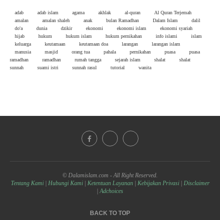
adab
adab islam
agama
akhlak
al-quran
Al Quran Terjemah
amalan
amalan shaleh
anak
bulan Ramadhan
Dalam Islam
dalil
do'a
dunia
dzikir
ekonomi
ekonomi islam
ekonomi syariah
hijab
hukum
hukum islam
hukum pernikahan
info islami
islam
keluarga
keutamaan
keutamaan doa
larangan
larangan islam
manusia
masjid
orang tua
pahala
pernikahan
puasa
puasa
ramadhan
ramadhan
rumah tangga
sejarah islam
shalat
shalat
sunnah
suami istri
sunnah rasul
tutorial
wanita
© Dalamislam.com - All Right Reserved.
Tentang Kami
|
Hubungi Kami
|
Ketentuan Layanan
|
Kebijakan Privasi
|
Disclaimer
|
Adchoices
BACK TO TOP