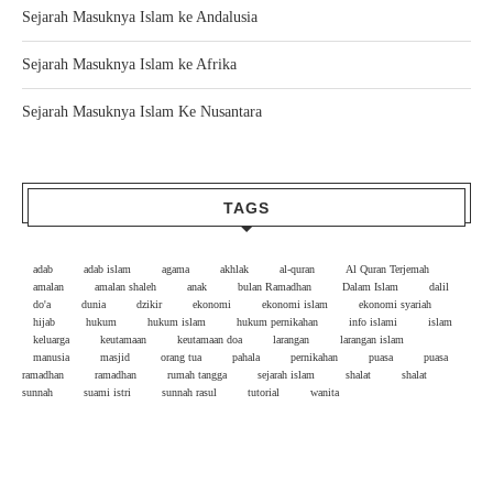
Sejarah Masuknya Islam ke Andalusia
Sejarah Masuknya Islam ke Afrika
Sejarah Masuknya Islam Ke Nusantara
TAGS
adab
adab islam
agama
akhlak
al-quran
Al Quran Terjemah
amalan
amalan shaleh
anak
bulan Ramadhan
Dalam Islam
dalil
do'a
dunia
dzikir
ekonomi
ekonomi islam
ekonomi syariah
hijab
hukum
hukum islam
hukum pernikahan
info islami
islam
keluarga
keutamaan
keutamaan doa
larangan
larangan islam
manusia
masjid
orang tua
pahala
pernikahan
puasa
puasa
ramadhan
ramadhan
rumah tangga
sejarah islam
shalat
shalat
sunnah
suami istri
sunnah rasul
tutorial
wanita