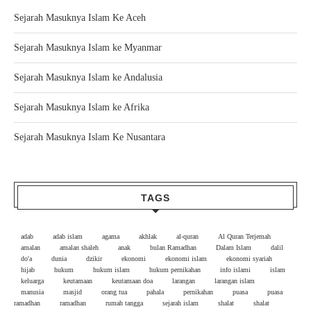
Sejarah Masuknya Islam Ke Aceh
Sejarah Masuknya Islam ke Myanmar
Sejarah Masuknya Islam ke Andalusia
Sejarah Masuknya Islam ke Afrika
Sejarah Masuknya Islam Ke Nusantara
TAGS
adab
adab islam
agama
akhlak
al-quran
Al Quran Terjemah
amalan
amalan shaleh
anak
bulan Ramadhan
Dalam Islam
dalil
do'a
dunia
dzikir
ekonomi
ekonomi islam
ekonomi syariah
hijab
hukum
hukum islam
hukum pernikahan
info islami
islam
keluarga
keutamaan
keutamaan doa
larangan
larangan islam
manusia
masjid
orang tua
pahala
pernikahan
puasa
puasa
ramadhan
ramadhan
rumah tangga
sejarah islam
shalat
shalat