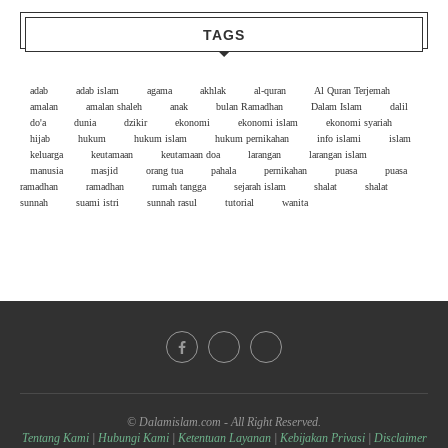
TAGS
adab
adab islam
agama
akhlak
al-quran
Al Quran Terjemah
amalan
amalan shaleh
anak
bulan Ramadhan
Dalam Islam
dalil
do'a
dunia
dzikir
ekonomi
ekonomi islam
ekonomi syariah
hijab
hukum
hukum islam
hukum pernikahan
info islami
islam
keluarga
keutamaan
keutamaan doa
larangan
larangan islam
manusia
masjid
orang tua
pahala
pernikahan
puasa
puasa
ramadhan
ramadhan
rumah tangga
sejarah islam
shalat
shalat
sunnah
suami istri
sunnah rasul
tutorial
wanita
© Dalamislam.com - All Right Reserved.
Tentang Kami
|
Hubungi Kami
|
Ketentuan Layanan
|
Kebijakan Privasi
|
Disclaimer