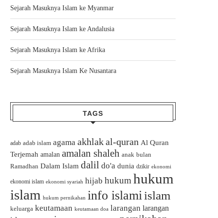
Sejarah Masuknya Islam ke Myanmar
Sejarah Masuknya Islam ke Andalusia
Sejarah Masuknya Islam ke Afrika
Sejarah Masuknya Islam Ke Nusantara
TAGS
akhlak
al-quran
agama
Al Quran
adab islam
adab
amalan shaleh
Terjemah
amalan
bulan
anak
dalil
do'a
Dalam Islam
dunia
Ramadhan
dzikir
ekonomi
hukum
hukum
hijab
ekonomi islam
ekonomi syariah
islam
info islami
islam
hukum pernikahan
keutamaan
larangan
larangan
keluarga
keutamaan doa