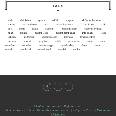
TAGS
adab
adab islam
agama
akhlak
al-quran
Al Quran Terjemah
amalan
amalan shaleh
anak
bulan Ramadhan
Dalam Islam
dalil
do'a
dunia
dzikir
ekonomi
ekonomi islam
ekonomi syariah
hijab
hukum
hukum islam
hukum pernikahan
info islami
islam
keluarga
keutamaan
keutamaan doa
larangan
larangan islam
manusia
masjid
orang tua
pahala
pernikahan
puasa
puasa
ramadhan
ramadhan
rumah tangga
sejarah islam
shalat
shalat
sunnah
suami istri
sunnah rasul
tutorial
wanita
© Dalamislam.com - All Right Reserved.
Tentang Kami
|
Hubungi Kami
|
Ketentuan Layanan
|
Kebijakan Privasi
|
Disclaimer
|
Adchoices