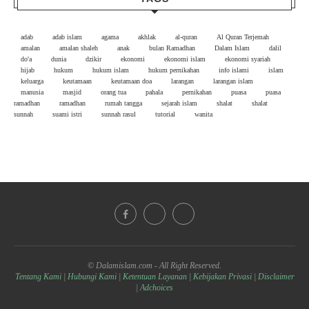
adab
adab islam
agama
akhlak
al-quran
Al Quran Terjemah
amalan
amalan shaleh
anak
bulan Ramadhan
Dalam Islam
dalil
do'a
dunia
dzikir
ekonomi
ekonomi islam
ekonomi syariah
hijab
hukum
hukum islam
hukum pernikahan
info islami
islam
keluarga
keutamaan
keutamaan doa
larangan
larangan islam
manusia
masjid
orang tua
pahala
pernikahan
puasa
puasa
ramadhan
ramadhan
rumah tangga
sejarah islam
shalat
shalat
sunnah
suami istri
sunnah rasul
tutorial
wanita
© Dalamislam.com - All Right Reserved.
Tentang Kami
|
Hubungi Kami
|
Ketentuan Layanan
|
Kebijakan Privasi
|
Disclaimer
|
Adchoices