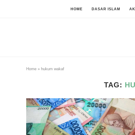
HOME
DASAR ISLAM
A
Home
»
hukum wakaf
TAG:
H