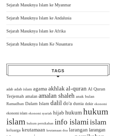
Sejarah Masuknya Islam ke Myanmar
Sejarah Masuknya Islam ke Andalusia
Sejarah Masuknya Islam ke Afrika
Sejarah Masuknya Islam Ke Nusantara
TAGS
akhlak
al-quran
agama
Al Quran
adab islam
adab
amalan shaleh
Terjemah
amalan
bulan
anak
dalil
do'a
Dalam Islam
dunia
Ramadhan
dzikir
ekonomi
hukum
hukum
hijab
ekonomi islam
ekonomi syariah
islam
info islami
islam
hukum pernikahan
keutamaan
larangan
larangan
keluarga
keutamaan doa