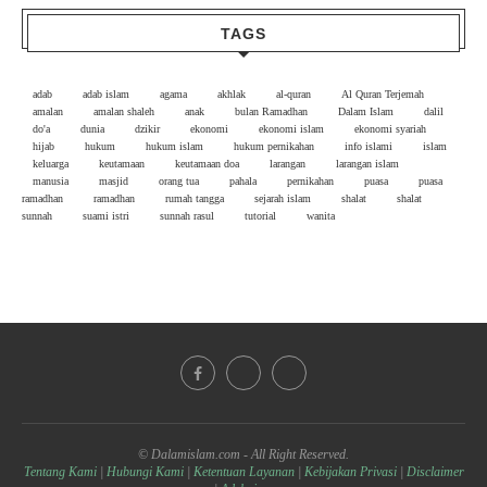
TAGS
adab
adab islam
agama
akhlak
al-quran
Al Quran Terjemah
amalan
amalan shaleh
anak
bulan Ramadhan
Dalam Islam
dalil
do'a
dunia
dzikir
ekonomi
ekonomi islam
ekonomi syariah
hijab
hukum
hukum islam
hukum pernikahan
info islami
islam
keluarga
keutamaan
keutamaan doa
larangan
larangan islam
manusia
masjid
orang tua
pahala
pernikahan
puasa
puasa
ramadhan
ramadhan
rumah tangga
sejarah islam
shalat
shalat
sunnah
suami istri
sunnah rasul
tutorial
wanita
© Dalamislam.com - All Right Reserved.
Tentang Kami
|
Hubungi Kami
|
Ketentuan Layanan
|
Kebijakan Privasi
|
Disclaimer