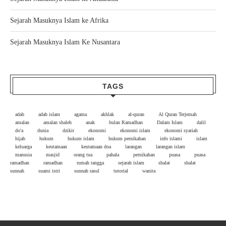
Sejarah Masuknya Islam ke Afrika
Sejarah Masuknya Islam Ke Nusantara
TAGS
adab
adab islam
agama
akhlak
al-quran
Al Quran Terjemah
amalan
amalan shaleh
anak
bulan Ramadhan
Dalam Islam
dalil
do'a
dunia
dzikir
ekonomi
ekonomi islam
ekonomi syariah
hijab
hukum
hukum islam
hukum pernikahan
info islami
islam
keluarga
keutamaan
keutamaan doa
larangan
larangan islam
manusia
masjid
orang tua
pahala
pernikahan
puasa
puasa
ramadhan
ramadhan
rumah tangga
sejarah islam
shalat
shalat
sunnah
suami istri
sunnah rasul
tutorial
wanita