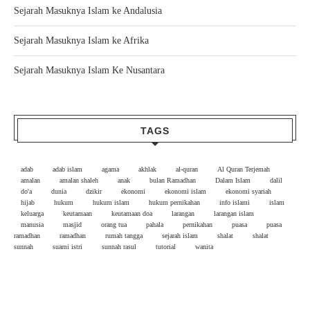
Sejarah Masuknya Islam ke Andalusia
Sejarah Masuknya Islam ke Afrika
Sejarah Masuknya Islam Ke Nusantara
TAGS
adab
adab islam
agama
akhlak
al-quran
Al Quran Terjemah
amalan
amalan shaleh
anak
bulan Ramadhan
Dalam Islam
dalil
do'a
dunia
dzikir
ekonomi
ekonomi islam
ekonomi syariah
hijab
hukum
hukum islam
hukum pernikahan
info islami
islam
keluarga
keutamaan
keutamaan doa
larangan
larangan islam
manusia
masjid
orang tua
pahala
pernikahan
puasa
puasa
ramadhan
ramadhan
rumah tangga
sejarah islam
shalat
shalat
sunnah
suami istri
sunnah rasul
tutorial
wanita