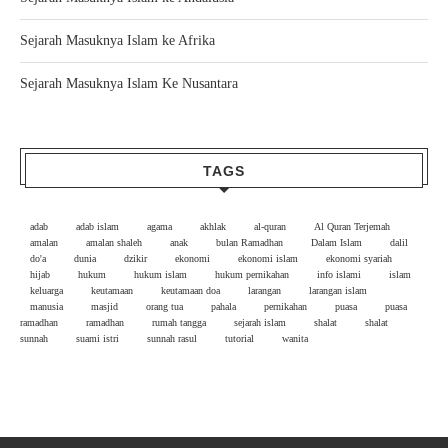
Sejarah Masuknya Islam ke Afrika
Sejarah Masuknya Islam Ke Nusantara
TAGS
adab
adab islam
agama
akhlak
al-quran
Al Quran Terjemah
amalan
amalan shaleh
anak
bulan Ramadhan
Dalam Islam
dalil
do'a
dunia
dzikir
ekonomi
ekonomi islam
ekonomi syariah
hijab
hukum
hukum islam
hukum pernikahan
info islami
islam
keluarga
keutamaan
keutamaan doa
larangan
larangan islam
manusia
masjid
orang tua
pahala
pernikahan
puasa
puasa
ramadhan
ramadhan
rumah tangga
sejarah islam
shalat
shalat
sunnah
suami istri
sunnah rasul
tutorial
wanita