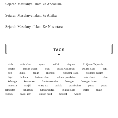
Sejarah Masuknya Islam ke Andalusia
Sejarah Masuknya Islam ke Afrika
Sejarah Masuknya Islam Ke Nusantara
TAGS
adab
adab islam
agama
akhlak
al-quran
Al Quran Terjemah
amalan
amalan shaleh
anak
bulan Ramadhan
Dalam Islam
dalil
do'a
dunia
dzikir
ekonomi
ekonomi islam
ekonomi syariah
hijab
hukum
hukum islam
hukum pernikahan
info islami
islam
keluarga
keutamaan
keutamaan doa
larangan
larangan islam
manusia
masjid
orang tua
pahala
pernikahan
puasa
puasa
ramadhan
ramadhan
rumah tangga
sejarah islam
shalat
shalat
sunnah
suami istri
sunnah rasul
tutorial
wanita