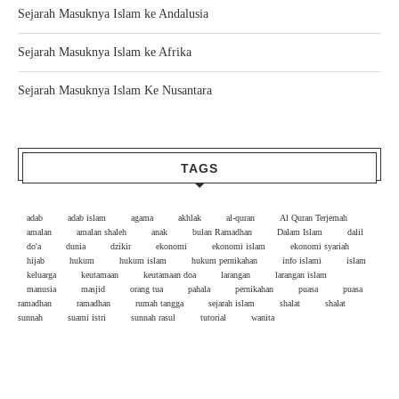
Sejarah Masuknya Islam ke Andalusia
Sejarah Masuknya Islam ke Afrika
Sejarah Masuknya Islam Ke Nusantara
TAGS
adab
adab islam
agama
akhlak
al-quran
Al Quran Terjemah
amalan
amalan shaleh
anak
bulan Ramadhan
Dalam Islam
dalil
do'a
dunia
dzikir
ekonomi
ekonomi islam
ekonomi syariah
hijab
hukum
hukum islam
hukum pernikahan
info islami
islam
keluarga
keutamaan
keutamaan doa
larangan
larangan islam
manusia
masjid
orang tua
pahala
pernikahan
puasa
puasa
ramadhan
ramadhan
rumah tangga
sejarah islam
shalat
shalat
sunnah
suami istri
sunnah rasul
tutorial
wanita