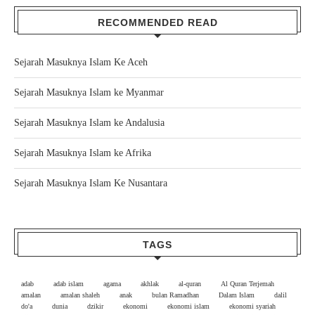
RECOMMENDED READ
Sejarah Masuknya Islam Ke Aceh
Sejarah Masuknya Islam ke Myanmar
Sejarah Masuknya Islam ke Andalusia
Sejarah Masuknya Islam ke Afrika
Sejarah Masuknya Islam Ke Nusantara
TAGS
adab
adab islam
agama
akhlak
al-quran
Al Quran Terjemah
amalan
amalan shaleh
anak
bulan Ramadhan
Dalam Islam
dalil
do'a
dunia
dzikir
ekonomi
ekonomi islam
ekonomi syariah