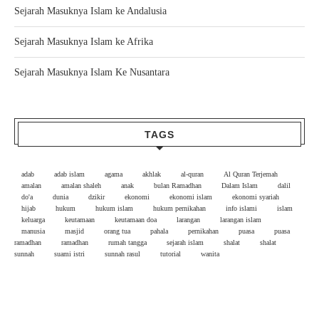
Sejarah Masuknya Islam ke Andalusia
Sejarah Masuknya Islam ke Afrika
Sejarah Masuknya Islam Ke Nusantara
TAGS
adab
adab islam
agama
akhlak
al-quran
Al Quran Terjemah
amalan
amalan shaleh
anak
bulan Ramadhan
Dalam Islam
dalil
do'a
dunia
dzikir
ekonomi
ekonomi islam
ekonomi syariah
hijab
hukum
hukum islam
hukum pernikahan
info islami
islam
keluarga
keutamaan
keutamaan doa
larangan
larangan islam
manusia
masjid
orang tua
pahala
pernikahan
puasa
puasa
ramadhan
ramadhan
rumah tangga
sejarah islam
shalat
shalat
sunnah
suami istri
sunnah rasul
tutorial
wanita