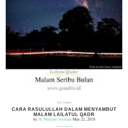
Info Islami
CARA RASULULLAH DALAM MENYAMBUT
MALAM LAILATUL QADR
by
Hj Mulyani Surmaja
May 22, 2019