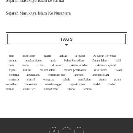
Sejarah Masuknya Islam ke Afrika
Sejarah Masuknya Islam Ke Nusantara
TAGS
adab
adab islam
agama
akhlak
al-quran
Al Quran Terjemah
amalan
amalan shaleh
anak
bulan Ramadhan
Dalam Islam
dalil
do'a
dunia
dzikir
ekonomi
ekonomi islam
ekonomi syariah
hijab
hukum
hukum islam
hukum pernikahan
info islami
islam
keluarga
keutamaan
keutamaan doa
larangan
larangan islam
manusia
masjid
orang tua
pahala
pernikahan
puasa
puasa
ramadhan
ramadhan
rumah tangga
sejarah islam
shalat
shalat
sunnah
suami istri
sunnah rasul
tutorial
wanita