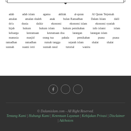
adab
adab islam
agama
akhlak
al-quran
Al Quran Terjemah
amalan
amalan shaleh
anak
bulan Ramadhan
Dalam Islam
dalil
do'a
dunia
dzikir
ekonomi
ekonomi islam
ekonomi syariah
hijab
hukum
hukum islam
hukum pernikahan
info islami
islam
keluarga
keutamaan
keutamaan doa
larangan
larangan islam
manusia
masjid
orang tua
pahala
pernikahan
puasa
puasa
ramadhan
ramadhan
rumah tangga
sejarah islam
shalat
shalat
sunnah
suami istri
sunnah rasul
tutorial
wanita
© Dalamislam.com - All Right Reserved.
Tentang Kami
|
Hubungi Kami
|
Ketentuan Layanan
|
Kebijakan Privasi
|
Disclaimer
|
Adchoices