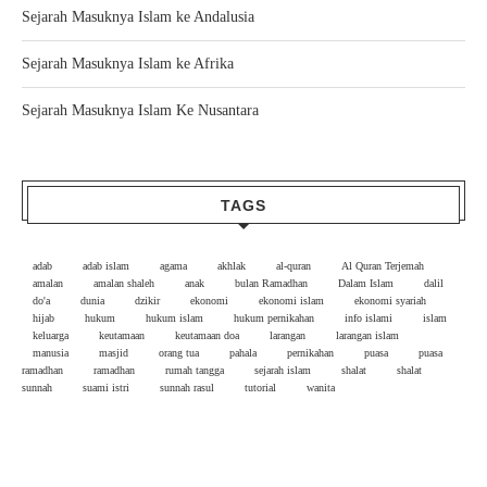
Sejarah Masuknya Islam ke Andalusia
Sejarah Masuknya Islam ke Afrika
Sejarah Masuknya Islam Ke Nusantara
TAGS
adab
adab islam
agama
akhlak
al-quran
Al Quran Terjemah
amalan
amalan shaleh
anak
bulan Ramadhan
Dalam Islam
dalil
do'a
dunia
dzikir
ekonomi
ekonomi islam
ekonomi syariah
hijab
hukum
hukum islam
hukum pernikahan
info islami
islam
keluarga
keutamaan
keutamaan doa
larangan
larangan islam
manusia
masjid
orang tua
pahala
pernikahan
puasa
puasa
ramadhan
ramadhan
rumah tangga
sejarah islam
shalat
shalat
sunnah
suami istri
sunnah rasul
tutorial
wanita