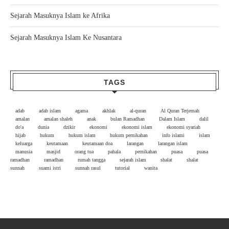
Sejarah Masuknya Islam ke Afrika
Sejarah Masuknya Islam Ke Nusantara
TAGS
adab
adab islam
agama
akhlak
al-quran
Al Quran Terjemah
amalan
amalan shaleh
anak
bulan Ramadhan
Dalam Islam
dalil
do'a
dunia
dzikir
ekonomi
ekonomi islam
ekonomi syariah
hijab
hukum
hukum islam
hukum pernikahan
info islami
islam
keluarga
keutamaan
keutamaan doa
larangan
larangan islam
manusia
masjid
orang tua
pahala
pernikahan
puasa
puasa
ramadhan
ramadhan
rumah tangga
sejarah islam
shalat
shalat
sunnah
suami istri
sunnah rasul
tutorial
wanita