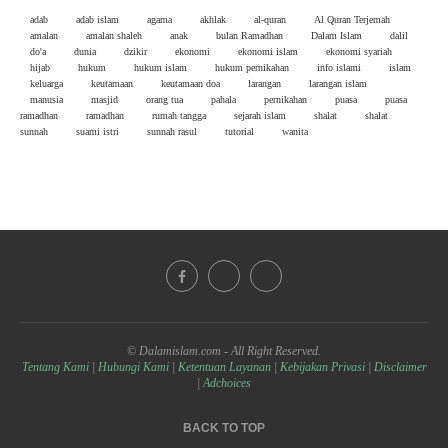
adab
adab islam
agama
akhlak
al-quran
Al Quran Terjemah
amalan
amalan shaleh
anak
bulan Ramadhan
Dalam Islam
dalil
do'a
dunia
dzikir
ekonomi
ekonomi islam
ekonomi syariah
hijab
hukum
hukum islam
hukum pernikahan
info islami
islam
keluarga
keutamaan
keutamaan doa
larangan
larangan islam
manusia
masjid
orang tua
pahala
pernikahan
puasa
puasa
ramadhan
ramadhan
rumah tangga
sejarah islam
shalat
shalat
sunnah
suami istri
sunnah rasul
tutorial
wanita
© Dalamislam.com - All Right Reserved.
Tentang Kami
|
Hubungi Kami
|
Ketentuan Layanan
|
Kebijakan Privasi
|
Disclaimer
|
Adchoices
BACK TO TOP