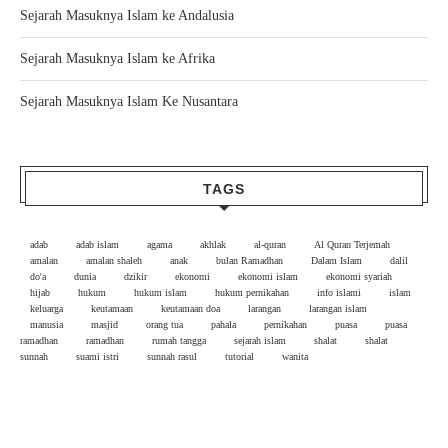
Sejarah Masuknya Islam ke Andalusia
Sejarah Masuknya Islam ke Afrika
Sejarah Masuknya Islam Ke Nusantara
TAGS
adab
adab islam
agama
akhlak
al-quran
Al Quran Terjemah
amalan
amalan shaleh
anak
bulan Ramadhan
Dalam Islam
dalil
do'a
dunia
dzikir
ekonomi
ekonomi islam
ekonomi syariah
hijab
hukum
hukum islam
hukum pernikahan
info islami
islam
keluarga
keutamaan
keutamaan doa
larangan
larangan islam
manusia
masjid
orang tua
pahala
pernikahan
puasa
puasa
ramadhan
ramadhan
rumah tangga
sejarah islam
shalat
shalat
sunnah
suami istri
sunnah rasul
tutorial
wanita