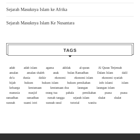
Sejarah Masuknya Islam ke Afrika
Sejarah Masuknya Islam Ke Nusantara
TAGS
adab
adab islam
agama
akhlak
al-quran
Al Quran Terjemah
amalan
amalan shaleh
anak
bulan Ramadhan
Dalam Islam
dalil
do'a
dunia
dzikir
ekonomi
ekonomi islam
ekonomi syariah
hijab
hukum
hukum islam
hukum pernikahan
info islami
islam
keluarga
keutamaan
keutamaan doa
larangan
larangan islam
manusia
masjid
orang tua
pahala
pernikahan
puasa
puasa
ramadhan
ramadhan
rumah tangga
sejarah islam
shalat
shalat
sunnah
suami istri
sunnah rasul
tutorial
wanita