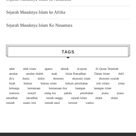
Sejarah Masuknya Islam ke Afrika
Sejarah Masuknya Islam Ke Nusantara
TAGS
adab
adab islam
agama
akhlak
al-quran
Al Quran Terjemah
amalan
amalan shaleh
anak
bulan Ramadhan
Dalam Islam
dalil
do'a
dunia
dzikir
ekonomi
ekonomi islam
ekonomi syariah
hijab
hukum
hukum islam
hukum pernikahan
info islami
islam
keluarga
keutamaan
keutamaan doa
larangan
larangan islam
manusia
masjid
orang tua
pahala
pernikahan
puasa
puasa
ramadhan
ramadhan
rumah tangga
sejarah islam
shalat
shalat
sunnah
suami istri
sunnah rasul
tutorial
wanita