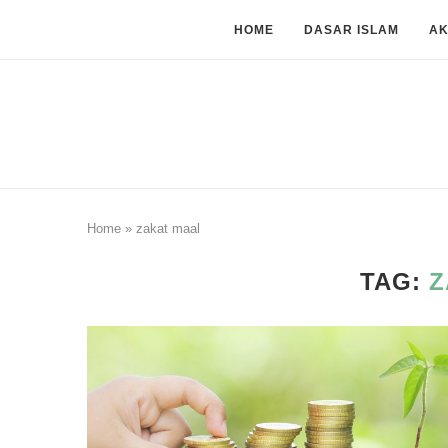
HOME
DASAR ISLAM
A
Home
»
zakat maal
TAG:
Z