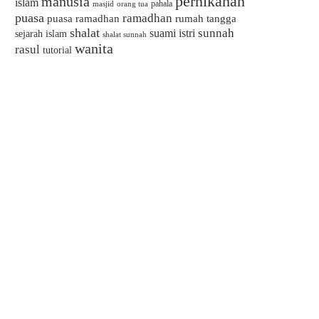
pernikahan
manusia
islam
pahala
masjid
orang tua
puasa
ramadhan
puasa ramadhan
rumah tangga
shalat
sunnah
suami istri
sejarah islam
shalat sunnah
wanita
rasul
tutorial