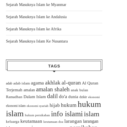
Sejarah Masuknya Islam ke Myanmar
Sejarah Masuknya Islam ke Andalusia
Sejarah Masuknya Islam ke Afrika
Sejarah Masuknya Islam Ke Nusantara
TAGS
akhlak
al-quran
agama
Al Quran
adab islam
adab
amalan shaleh
Terjemah
amalan
bulan
anak
dalil
do'a
Dalam Islam
dunia
Ramadhan
dzikir
ekonomi
hukum
hukum
hijab
ekonomi islam
ekonomi syariah
islam
info islami
islam
hukum pernikahan
keutamaan
larangan
larangan
keluarga
keutamaan doa