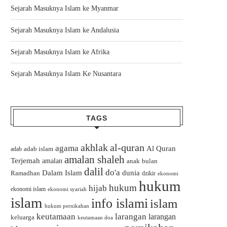
Sejarah Masuknya Islam ke Myanmar
Sejarah Masuknya Islam ke Andalusia
Sejarah Masuknya Islam ke Afrika
Sejarah Masuknya Islam Ke Nusantara
TAGS
akhlak
al-quran
agama
Al Quran
adab islam
adab
amalan shaleh
Terjemah
amalan
bulan
anak
dalil
do'a
Dalam Islam
dunia
Ramadhan
dzikir
ekonomi
hukum
hukum
hijab
ekonomi islam
ekonomi syariah
islam
info islami
islam
hukum pernikahan
keutamaan
larangan
larangan
keluarga
keutamaan doa