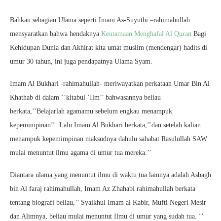
Bahkan sebagian Ulama seperti Imam As-Suyuthi –rahimahullah
mensyaratkan bahwa hendaknya
Keutamaan Menghafal Al Quran
Bagi
Kehidupan Dunia dan Akhirat kita umat muslim (mendengar) hadits di
umur 30 tahun, ini juga pendapatnya Ulama Syam.
Imam Al Bukhari -rahimahullah- meriwayatkan perkataan Umar Bin Al
Khathab di dalam ‘’kitabul ‘Ilm’’ bahwasannya beliau
berkata,’’Belajarlah agamamu sebelum engkau menampuk
kepemimpinan’’. Lalu Imam Al Bukhari berkata,’’dan setelah kalian
menampuk kepemimpinan maksudnya dahulu sahabat Rasulullah SAW
mulai menuntut ilmu agama di umur tua mereka.’’
Diantara ulama yang menuntut ilmu di waktu tua lainnya adalah Asbagh
bin Al faraj rahimahullah, Imam Az Zhahabi rahimahullah berkata
tentang biografi beliau,’’ Syaikhul Imam al Kabir, Mufti Negeri Mesir
dan Alimnya, beliau mulai menuntut Ilmu di umur yang sudah tua. ‘’