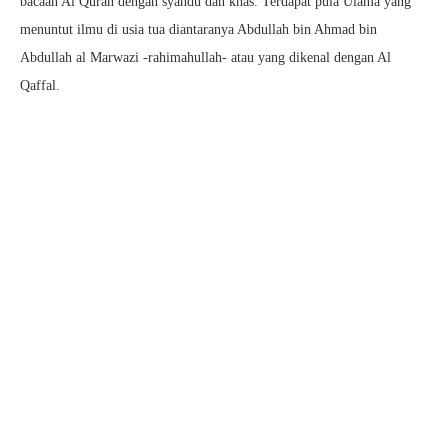
bacaan Al Quran dengan syahdu dan khas. Terdapat pula Ulama yang
menuntut ilmu di usia tua diantaranya Abdullah bin Ahmad bin
Abdullah al Marwazi -rahimahullah- atau yang dikenal dengan Al
Qaffal.