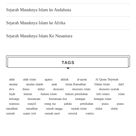
Sejarah Masuknya Islam ke Andalusia
Sejarah Masuknya Islam ke Afrika
Sejarah Masuknya Islam Ke Nusantara
TAGS
adab
adab islam
agama
akhlak
al-quran
Al Quran Terjemah
amalan
amalan shaleh
anak
bulan Ramadhan
Dalam Islam
dalil
do'a
dunia
dzikir
ekonomi
ekonomi islam
ekonomi syariah
hijab
hukum
hukum islam
hukum pernikahan
info islami
islam
keluarga
keutamaan
keutamaan doa
larangan
larangan islam
manusia
masjid
orang tua
pahala
pernikahan
puasa
puasa
ramadhan
ramadhan
rumah tangga
sejarah islam
shalat
shalat
sunnah
suami istri
sunnah rasul
tutorial
wanita