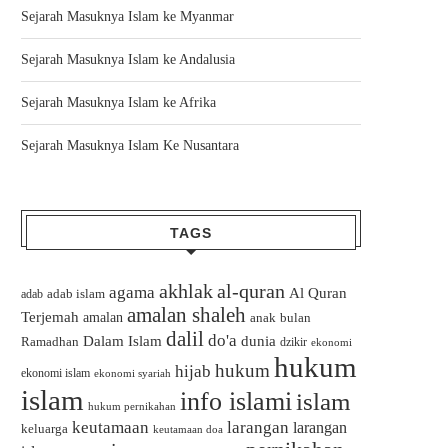
Sejarah Masuknya Islam ke Myanmar
Sejarah Masuknya Islam ke Andalusia
Sejarah Masuknya Islam ke Afrika
Sejarah Masuknya Islam Ke Nusantara
TAGS
akhlak
al-quran
agama
Al Quran
adab islam
adab
amalan shaleh
Terjemah
amalan
bulan
anak
dalil
do'a
Dalam Islam
dunia
Ramadhan
dzikir
ekonomi
hukum
hukum
hijab
ekonomi islam
ekonomi syariah
islam
info islami
islam
hukum pernikahan
keutamaan
larangan
larangan
keluarga
keutamaan doa