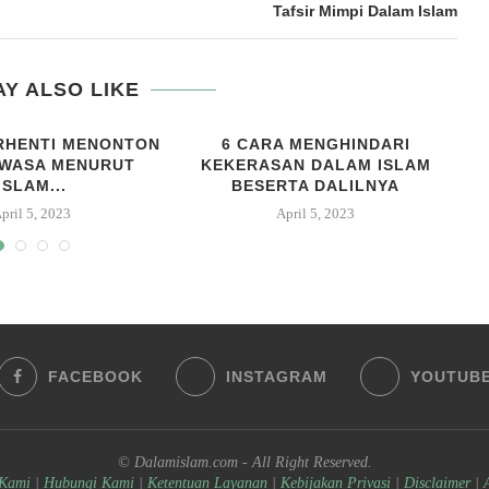
Tafsir Mimpi Dalam Islam
Y ALSO LIKE
RHENTI MENONTON
6 CARA MENGHINDARI
EWASA MENURUT
KEKERASAN DALAM ISLAM
ISLAM...
BESERTA DALILNYA
pril 5, 2023
April 5, 2023
FACEBOOK
INSTAGRAM
YOUTUB
© Dalamislam.com - All Right Reserved.
 Kami
|
Hubungi Kami
|
Ketentuan Layanan
|
Kebijakan Privasi
|
Disclaimer
|