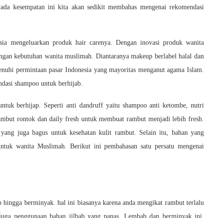
ada kesempatan ini kita akan sedikit membahas mengenai rekomendasi
sia mengeluarkan produk hair carenya. Dengan inovasi produk wanita
gan kebutuhan wanita muslimah. Diantaranya makeup berlabel halal dan
enuhi permintaan pasar Indonesia yang mayoritas menganut agama Islam.
ndasi shampoo untuk berhijab.
uk berhijap. Seperti anti dandruff yaitu shampoo anti ketombe, nutri
ambut rontok dan daily fresh untuk membuat rambut menjadi lebih fresh.
ang juga bagus untuk kesehatan kulit rambut. Selain itu, bahan yang
untuk wanita Muslimah. Berikut ini pembahasan satu persatu mengenai
 hingga berminyak. hal ini biasanya karena anda mengikat rambut terlalu
 juga penggunaan bahan jilbab yang panas. Lembab dan berminyak ini,