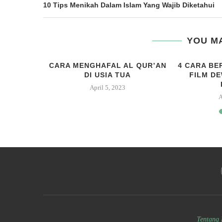
10 Tips Menikah Dalam Islam Yang Wajib Diketahui
YOU MA
 JILBAB
CARA MENGHAFAL AL QUR’AN
4 CARA BE
AH BULAT
DI USIA TUA
FILM D
19
April 5, 2023
A
Tentang