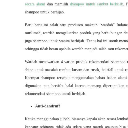
secara alami
dan memilih
shampoo untuk rambut berhijab
.
P
shampoo untuk berhijab.
Baru baru ini salah satu produsen makeup “wardah” Indone
muslimah, wardah mengeluarkan produk yang berhubungan den
juga shampoo untuk wanita berhijab. Tentu hal ini untuk mem
sehingga tidak heran apabila wardah menjadi salah satu rekome
Wardah menawarkan 4 varian produk rekomendari shampoo unt
shine untuk masalah rambut kusam dan rusak, hairfall untuk r
Keempat shampoo tersebut menggunakan bahan bahan alami y
digunakan pun bersifat halal karena memang diperuntukan 
rekomendasi shampoo untuk berhijab.
Anti-dandruff
Ketika menggunakan jilbab, biasanya kepala akan terasa lembab
kencang sehingga tidak ada udara yang masuk ataupun bisa