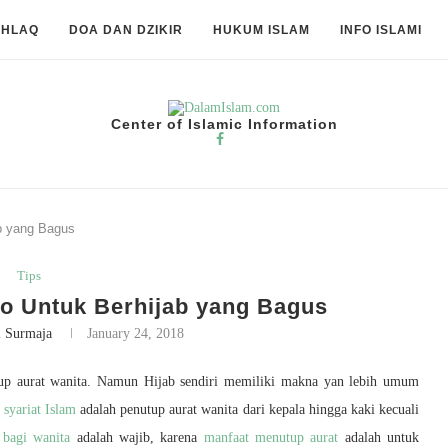
KHLAQ
DOA DAN DZIKIR
HUKUM ISLAM
INFO ISLAMI
Center of Islamic Information
b yang Bagus
Tips
 Untuk Berhijab yang Bagus
i Surmaja
January 24, 2018
up aurat wanita. Namun Hijab sendiri memiliki makna yan lebih umum
 syariat Islam
adalah penutup aurat wanita dari kepala hingga kaki kecuali
bagi wanita
adalah wajib, karena
manfaat menutup aurat
adalah untuk