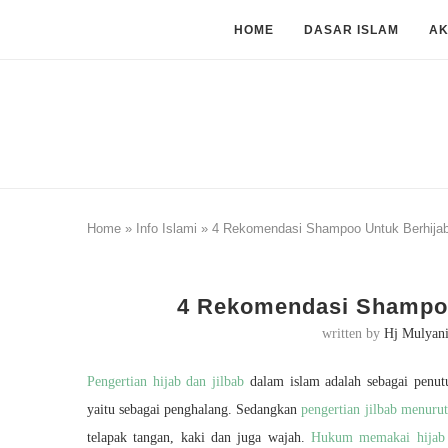
HOME
DASAR ISLAM
A
Home
»
Info Islami
»
4 Rekomendasi Shampoo Untuk Berhija
4 Rekomendasi Shampoo
written by
Hj Mulyan
Pengertian hijab dan jilbab
dalam islam adalah sebagai penut
yaitu sebagai penghalang. Sedangkan
pengertian jilbab menurut
telapak tangan, kaki dan juga wajah.
Hukum memakai hijab 