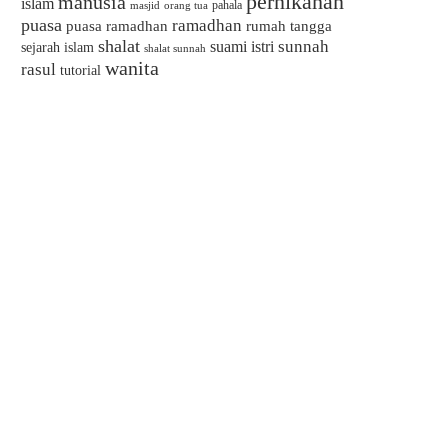
pernikahan
manusia
islam
pahala
masjid
orang tua
puasa
ramadhan
puasa ramadhan
rumah tangga
shalat
sunnah
suami istri
sejarah islam
shalat sunnah
wanita
rasul
tutorial