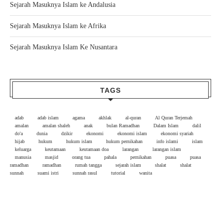
Sejarah Masuknya Islam ke Andalusia
Sejarah Masuknya Islam ke Afrika
Sejarah Masuknya Islam Ke Nusantara
TAGS
adab
adab islam
agama
akhlak
al-quran
Al Quran Terjemah
amalan
amalan shaleh
anak
bulan Ramadhan
Dalam Islam
dalil
do'a
dunia
dzikir
ekonomi
ekonomi islam
ekonomi syariah
hijab
hukum
hukum islam
hukum pernikahan
info islami
islam
keluarga
keutamaan
keutamaan doa
larangan
larangan islam
manusia
masjid
orang tua
pahala
pernikahan
puasa
puasa
ramadhan
ramadhan
rumah tangga
sejarah islam
shalat
shalat
sunnah
suami istri
sunnah rasul
tutorial
wanita