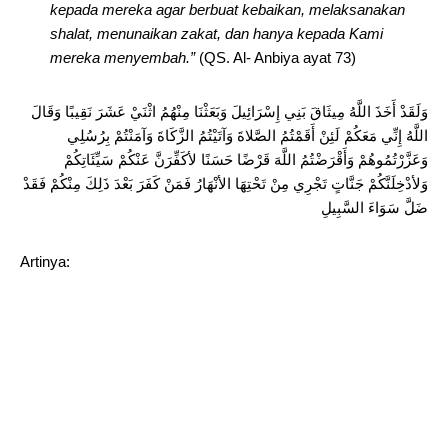
kepada mereka agar berbuat kebaikan, melaksanakan
shalat, menunaikan zakat, dan hanya kepada Kami
mereka menyembah.”
(QS. Al- Anbiya ayat 73)
وَلَقَدْ أَخَذَ اللَّهُ مِيثَاقَ بَنِي إِسْرَائِيلَ وَبَعَثْنَا مِنْهُمُ اثْنَيْ عَشَرَ نَقِيبًا وَقَالَ
اللَّهُ إِنِّي مَعَكُمْ لَئِنْ أَقَمْتُمُ الصَّلاةَ وَآتَيْتُمُ الزَّكَاةَ وَآمَنْتُمْ بِرُسُلِي
وَعَزَّرْتُمُوهُمْ وَأَقْرَضْتُمُ اللَّهَ قَرْضًا حَسَنًا لأكَفِّرَنَّ عَنْكُمْ سَيِّئَاتِكُمْ
وَلأدْخِلَنَّكُمْ جَنَّاتٍ تَجْرِي مِنْ تَحْتِهَا الأنْهَارُ فَمَنْ كَفَرَ بَعْدَ ذَلِكَ مِنْكُمْ فَقَدْ
ضَلَّ سَوَاءَ السَّبِيلِ
Artinya: