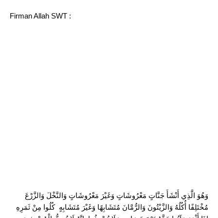
Firman Allah SWT :
وَهُوَ الَّذِي أَنْشَأَ جَنَّاتٍ مَعْرُوشَاتٍ وَغَيْرَ مَعْرُوشَاتٍ وَالنَّخْلَ وَالزَّرْعَ
مُخْتَلِفًا أُكُلُهُ وَالزَّيْتُونَ وَالرُّمَّانَ مُتَشَابِهًا وَغَيْرَ مُتَشَابِهٍ كُلُوا مِنْ ثَمَرِهِ