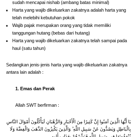
sudah mencapai nishab (ambang batas minimal)
Harta yang wajib dikeluarkan zakatnya adalah harta yang
telah melebihi kebutuhan pokok
Wajib pajak merupakan orang yang tidak memiliki
tanggungan hutang (bebas dari hutang)
Harta yang wajib dikeluarkan zakatnya telah sampai pada
haul (satu tahun)
Sedangkan jenis-jenis harta yang wajib dikeluarkan zakatnya
antara lain adalah :
1. Emas dan Perak
Allah SWT berfirman :
يَا أَيُّهَا الَّذِينَ آمَنُوا إِنَّ كَثِيرًا مِنَ الْأَحْبَارِ وَالرُّهْبَانِ لَيَأْكُلُونَ أَمْوَالَ النَّاسِ
بِالْبَاطِلِ وَيَصُدُّونَ عَنْ سَبِيلِ اللَّهِ ۗ وَالَّذِينَ يَكْنِزُونَ الذَّهَبَ وَالْفِضَّةَ وَلَا
يُنْفِقُونَهَا فِي سَبِيلِ اللَّهِ فَبَشِّرْهُمْ بِعَذَابٍ أَلِيمٍ