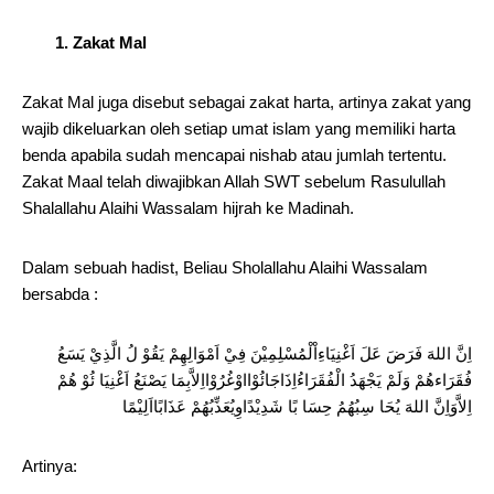
1. Zakat Mal
Zakat Mal juga disebut sebagai zakat harta, artinya zakat yang
wajib dikeluarkan oleh setiap umat islam yang memiliki harta
benda apabila sudah mencapai nishab atau jumlah tertentu.
Zakat Maal telah diwajibkan Allah SWT sebelum Rasulullah
Shalallahu Alaihi Wassalam hijrah ke Madinah.
Dalam sebuah hadist, Beliau Sholallahu Alaihi Wassalam
bersabda :
اِنَّ اللهَ فَرَضَ عَلَ اَغْنِيَاءِاْلْمُسْلِمِيْنَ فِيْ اَمْوَالِهِمْ يَقُوْ لُ الَّذِيْ يَسَعُ
فُقَرَاءهُمْ وَلَمْ يَجْهَدُ الْفُقَرَاءُاِذَاجَائُوْااوْغُرُوْااِلاَّبِمَا يَصْنَعُ اَغْنِيَا ئُوْ هُمْ
اِلاَّوَاِنَّ اللهَ يُحَا سِبُهُمُ حِسَا بًا شَدِيْدًاوِيُعَذِّبُهُمْ عَذَابًااَلِيْمًا
Artinya: