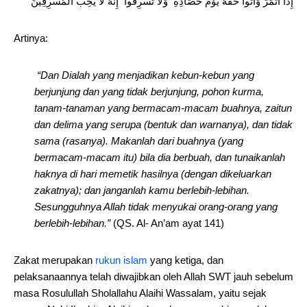
إِذَا أَثْمَرَ وَآتُوا حَقَّهُ يَوْمَ حَصَادِهِ وَلَا تُسْرِفُوا إِنَّهُ لَا يُحِبُّ الْمُسْرِفِينَ
Artinya:
“Dan Dialah yang menjadikan kebun-kebun yang
berjunjung dan yang tidak berjunjung, pohon kurma,
tanam-tanaman yang bermacam-macam buahnya, zaitun
dan delima yang serupa (bentuk dan warnanya), dan tidak
sama (rasanya). Makanlah dari buahnya (yang
bermacam-macam itu) bila dia berbuah, dan tunaikanlah
haknya di hari memetik hasilnya (dengan dikeluarkan
zakatnya); dan janganlah kamu berlebih-lebihan.
Sesungguhnya Allah tidak menyukai orang-orang yang
berlebih-lebihan.”
(QS. Al- An’am ayat 141)
Zakat merupakan
rukun islam
yang ketiga, dan
pelaksanaannya telah diwajibkan oleh Allah SWT jauh sebelum
masa Rosulullah Sholallahu Alaihi Wassalam, yaitu sejak