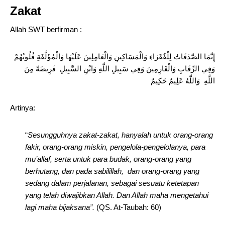
Zakat
Allah SWT berfirman :
إِنَّمَا الصَّدَقَاتُ لِلْفُقَرَاءِ وَالْمَسَاكِينِ وَالْعَامِلِينَ عَلَيْهَا وَالْمُؤَلَّفَةِ قُلُوبُهُمْ
وَفِي الرِّقَابِ وَالْغَارِمِينَ وَفِي سَبِيلِ اللَّهِ وَابْنِ السَّبِيلِ فَرِيضَةً مِنَ
اللَّهِ وَاللَّهُ عَلِيمٌ حَكِيمٌ
Artinya:
“
Sesungguhnya zakat-zakat, hanyalah untuk orang-orang
fakir, orang-orang miskin, pengelola-pengelolanya, para
mu’allaf, serta untuk para budak, orang-orang yang
berhutang, dan pada sabilillah, dan orang-orang yang
sedang dalam perjalanan, sebagai sesuatu ketetapan
yang telah diwajibkan Allah. Dan Allah maha mengetahui
lagi maha bijaksana”
.
(QS. At-Taubah: 60)