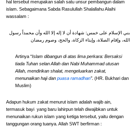
hal tersebut merupakan salah satu unsur pembangun dalam
islam. Sebagaimana Sabda Rasulullah Shalallahu Alaihi
wassalam :
بني الإسلام على خمس: شهادة أن لا إله إلا الله وأن محمداً رسول
الله، وإقام الصلاة، وإيتاء الزكاة، والحج، وصوم رمضان
Artinya “
Islam dibangun di atas lima perkara: Bersaksi
tiada Tuhan selan Allah dan Nabi Muhammad utusan
Allah, mendirikan shalat, mengeluarkan zakat,
menunaikan haji dan
puasa ramadhan
”.
(HR. Bukhari dan
Muslim)
Adapun hukum zakat menurut islam adalah wajib ain,
termasuk bayi yang baru lahirpun telah diwajibkan untuk
menunaikan rukun islam yang ketiga tersebut, yaitu dengan
tanggungan orang tuanya. Allah SWT berfirman :