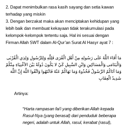
Dapat menimbulkan rasa kasih sayang dan setia kawan
terhadap yang miskin
Dengan berzakat maka akan menciptakan kehidupan yang
lebih baik dan membuat kekayaan tidak terakumulasi pada
kelompok-kelompok tertentu saja. Hal ini sesuai dengan
Firman Allah SWT dalam Al-Qur’an Surat Al Hasyr ayat 7 :
مَا أَفَاءَ اللَّهُ عَلَى رَسُولِهِ مِنْ أَهْلِ الْقُرَى فَلِلَّهِ وَلِلرَّسُولِ وَلِذِي الْقُرْبَى
وَالْيَتَامَى وَالْمَسَاكِينِ وَابْنِ السَّبِيلِ كَيْ لا يَكُونَ دُولَةً بَيْنَ الأغْنِيَاءِ مِنْكُمْ
وَمَا آتَاكُمُ الرَّسُولُ فَخُذُوهُ وَمَا نَهَاكُمْ عَنْهُ فَانْتَهُوا وَاتَّقُوا اللَّهَ إِنَّ اللَّهَ
شَدِيدُ الْعِقَابِ
Artinya:
“
Harta rampasan fai’i yang diberikan Allah kepada
Rasul-Nya (yang berasal) dari penduduk beberapa
negeri, adalah untuk Allah, rasul, kerabat (rasul),