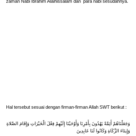
zaman Nabi Ibrahim Alaihissalam dan para nabi sesudahnya.
Hal tersebut sesuai dengan firman-firman Allah SWT berikut :
وَجَعَلْنَاهُمْ أَئِمَّةً يَهْدُونَ بِأَمْرِنَا وَأَوْحَيْنَا إِلَيْهِمْ فِعْلَ الْخَيْرَاتِ وَإِقَامَ الصَّلاةِ
وَإِيتَاءَ الزَّكَاةِ وَكَانُوا لَنَا عَابِدِينَ