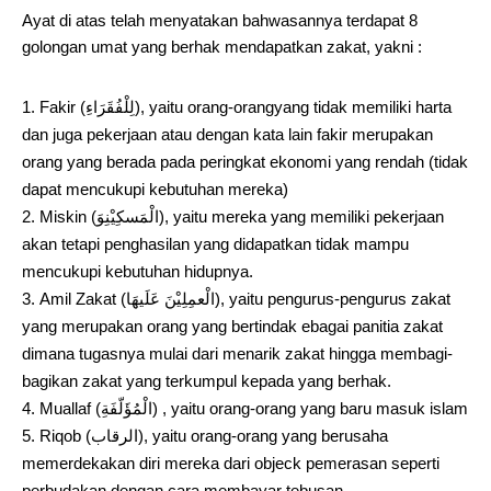
Ayat di atas telah menyatakan bahwasannya terdapat 8
golongan umat yang berhak mendapatkan zakat, yakni :
Fakir (لِلْفُقَرَاءِ), yaitu orang-orangyang tidak memiliki harta
dan juga pekerjaan atau dengan kata lain fakir merupakan
orang yang berada pada peringkat ekonomi yang rendah (tidak
dapat mencukupi kebutuhan mereka)
Miskin (الْمَسكِيْنِوَ), yaitu mereka yang memiliki pekerjaan
akan tetapi penghasilan yang didapatkan tidak mampu
mencukupi kebutuhan hidupnya.
Amil Zakat (الْعمِلِيْنَ عَلَيهَا), yaitu pengurus-pengurus zakat
yang merupakan orang yang bertindak ebagai panitia zakat
dimana tugasnya mulai dari menarik zakat hingga membagi-
bagikan zakat yang terkumpul kepada yang berhak.
Muallaf (الْمُؤَلّفَةِ) , yaitu orang-orang yang baru masuk islam
Riqob (الرقاب), yaitu orang-orang yang berusaha
memerdekakan diri mereka dari objeck pemerasan seperti
perbudakan dengan cara membayar tebusan.