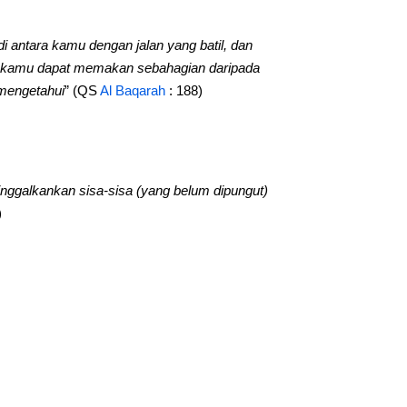
 antara kamu dengan jalan yang batil, dan
a kamu dapat memakan sebahagian daripada
 mengetahui
” (QS
Al Baqarah
: 188)
inggalkankan sisa-sisa (yang belum dipungut)
)