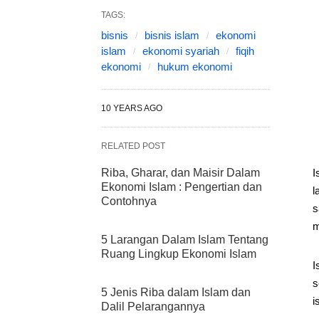
TAGS:
bisnis
bisnis islam
ekonomi
islam
ekonomi syariah
fiqih
ekonomi
hukum ekonomi
10 YEARS AGO
RELATED POST
Riba, Gharar, dan Maisir Dalam
I
Ekonomi Islam : Pengertian dan
l
Contohnya
s
m
5 Larangan Dalam Islam Tentang
Ruang Lingkup Ekonomi Islam
I
s
5 Jenis Riba dalam Islam dan
i
Dalil Pelarangannya