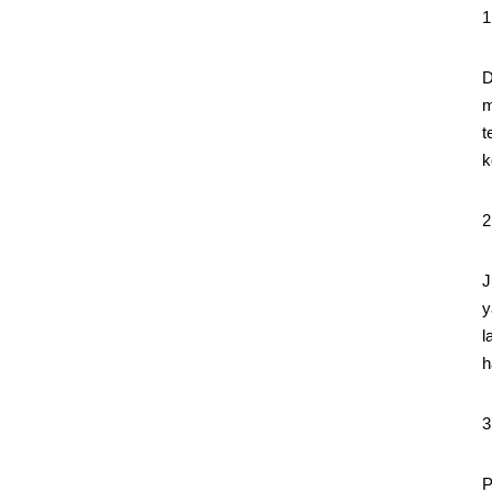
D
m
t
k
J
y
l
h
P