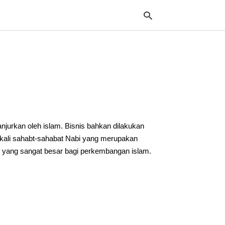
Typ
your
sea
que
and
hit
njurkan oleh islam. Bisnis bahkan dilakukan
ente
ekali sahabt-sahabat Nabi yang merupakan
t yang sangat besar bagi perkembangan islam.