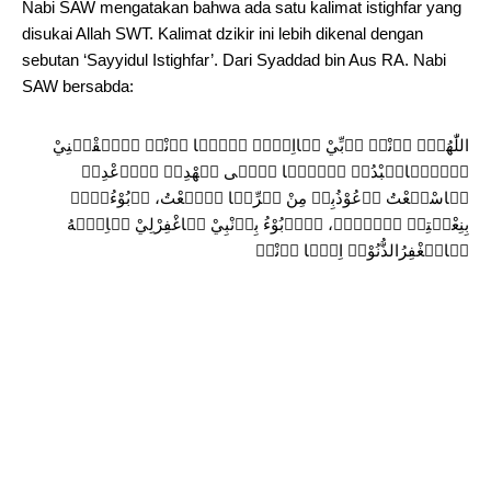
Nabi SAW mengatakan bahwa ada satu kalimat istighfar yang
disukai Allah SWT. Kalimat dzikir ini lebih dikenal dengan
sebutan ‘Sayyidul Istighfar’. Dari Syaddad bin Aus RA. Nabi
SAW bersabda:
اللّٰهُمّٙ اٙنْتٙ رٙبِّيْ لٙااِلٙهٙ اٙلّٙا اٙنْتٙ خٙلٙقْتٙنِيْ
وٙاٙنٙاعٙبْدُكٙ وٙاٙنٙا عٙلٙى عٙهْدِكٙ وٙوٙعْدِكٙ
مٙاسْطٙعْتُ اٙعُوْذُبِكٙ مِنْ شٙرِّمٙا صٙنٙعْتُ، اٙبُوْءُلٙكٙ
بِنِعْمٙتِكٙ عٙلٙيّٙ، وٙاٙبُوْءُ بِذٙنْبِيْ فٙاغْفِرْلِيْ فٙاِنّٙهُ
لٙايٙغْفِرُالذُّنُوْبٙ اِلّٙا اٙنْتٙ