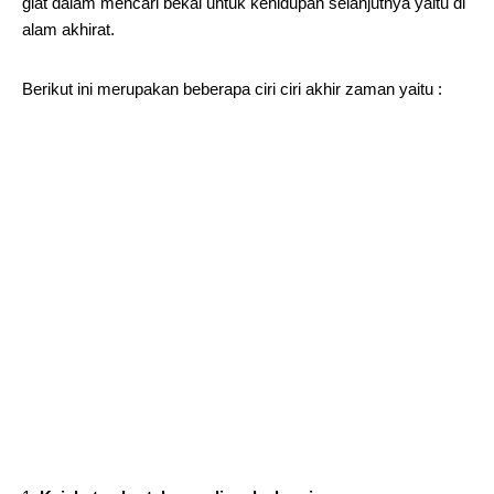
giat dalam mencari bekal untuk kehidupan selanjutnya yaitu di
alam akhirat.
Berikut ini merupakan beberapa ciri ciri akhir zaman yaitu :