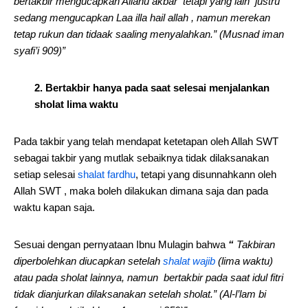
bertakbir mengucapkan Allahu akbar tetapi yang lain justru
sedang mengucapkan Laa illa hail allah , namun merekan
tetap rukun dan tidaak saaling menyalahkan.” (Musnad iman
syafi’i 909)”
2. Bertakbir hanya pada saat selesai menjalankan
sholat lima waktu
Pada takbir yang telah mendapat ketetapan oleh Allah SWT
sebagai takbir yang mutlak sebaiknya tidak dilaksanakan
setiap selesai
shalat fardhu
, tetapi yang disunnahkann oleh
Allah SWT , maka boleh dilakukan dimana saja dan pada
waktu kapan saja.
Sesuai dengan pernyataan Ibnu Mulagin bahwa
“
Takbiran
diperbolehkan diucapkan setelah
shalat wajib
(lima waktu)
atau pada sholat lainnya, namun bertakbir pada saat idul fitri
tidak dianjurkan dilaksanakan setelah sholat.” (Al-l’lam bi