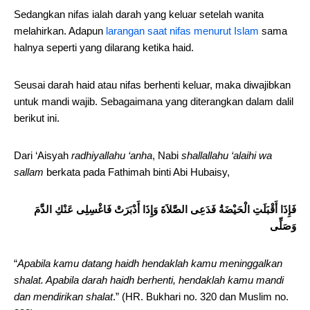
Sedangkan nifas ialah darah yang keluar setelah wanita
melahirkan. Adapun
larangan saat nifas menurut Islam
sama
halnya seperti yang dilarang ketika haid.
Seusai darah haid atau nifas berhenti keluar, maka diwajibkan
untuk mandi wajib. Sebagaimana yang diterangkan dalam dalil
berikut ini.
Dari ‘Aisyah
radhiyallahu ‘anha
, Nabi
shallallahu ‘alaihi wa
sallam
berkata pada Fathimah binti Abi Hubaisy,
فَإِذَا أَقْبَلَتِ الْحَيْضَةُ فَدَعِى الصَّلاَةَ وَإِذَا أَدْبَرَتْ فَاغْسِلِى عَنْكِ الدَّمَ
وَصَلِّى
“
Apabila kamu datang haidh hendaklah kamu meninggalkan
shalat. Apabila darah haidh berhenti, hendaklah kamu mandi
dan mendirikan shalat
.” (HR. Bukhari no. 320 dan Muslim no.