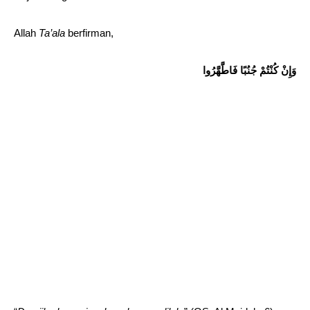
Allah
Ta’ala
berfirman,
وَإِنْ كُنْتُمْ جُنُبًا فَاطَّهَّرُوا