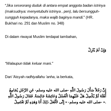
“
Jika seseorang duduk di antara empat anggota badan istrinya
(maksudnya: menyetubuhi istrinya , pen), lalu bersungguh-
sungguh kepadanya, maka wajib baginya mandi.
” (HR.
Bukhari no. 291 dan Muslim no. 348)
Di dalam riwayat Muslim terdapat tambahan,
وَإِنْ لَمْ يُنْزِلْ
“Walaupun tidak keluar mani.”
Dari ‘Aisyah
radhiyallahu ‘anha
, ia berkata,
إِنَّ رَجُلاً سَأَلَ رَسُولَ اللَّهِ -صلى الله عليه وسلم- عَنِ الرَّجُلِ يُجَامِعُ
أَهْلَهُ ثُمَّ يُكْسِلُ هَلْ عَلَيْهِمَا الْغُسْلُ وَعَائِشَةُ جَالِسَةٌ. فَقَالَ رَسُولُ اللَّهِ
-صلى الله عليه وسلم- « إِنِّى لأَفْعَلُ ذَلِكَ أَنَا وَهَذِهِ ثُمَّ نَغْتَسِلُ ».