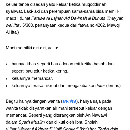
keluar tanpa disadari yaitu keluar ketika muqoddimah
syahwat. Laki-laki dan perempuan sama-sama bisa memiliki
madzi. (Lihat
Fatawa Al Lajnah Ad Da-imah lil Buhuts ‘Ilmiyyah
wal Ifta’
, 5/383, pertanyaan kedua dari fatwa no.4262, Mawqi’
Al Ifta’)
Mani memiliki ciri-ciri, yaitu:
baunya khas seperti bau adonan roti ketika basah dan
seperti bau telur ketika kering,
keluarnya memancar,
keluarnya terasa nikmat dan mengakibatkan
futur
(lemas)
Begitu halnya dengan wanita (
an-nisa
), hanya saja pada
wanita tidak disyaratkan air mani tersebut keluar dengan
memancar. Seperti yang diterangkan oleh An Nawawi
dalam
Syarh Muslim
dan diikuti oleh Ibnu Sholah
(
Lihat Kifayatul Akhyar fii Halli Ghoyatil Ikhtishor, Taqiyuddin