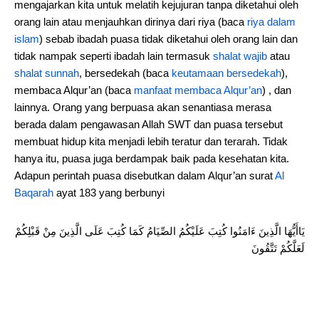
mengajarkan kita untuk melatih kejujuran tanpa diketahui oleh
orang lain atau menjauhkan dirinya dari riya (baca
riya dalam
islam
) sebab ibadah puasa tidak diketahui oleh orang lain dan
tidak nampak seperti ibadah lain termasuk
shalat wajib
atau
shalat sunnah
, bersedekah (baca
keutamaan bersedekah
),
membaca Alqur’an (baca
manfaat membaca Alqur’an
) , dan
lainnya. Orang yang berpuasa akan senantiasa merasa
berada dalam pengawasan Allah SWT dan puasa tersebut
membuat hidup kita menjadi lebih teratur dan terarah. Tidak
hanya itu, puasa juga berdampak baik pada kesehatan kita.
Adapun perintah puasa disebutkan dalam Alqur’an surat
Al
Baqarah
ayat 183 yang berbunyi
يَاأَيُّهَا الَّذِينَ ءَامَنُوا كُتِبَ عَلَيْكُمُ الصِّيَامُ كَمَا كُتِبَ عَلَى الَّذِينَ مِنْ قَبْلِكُمْ
لَعَلَّكُمْ تَتَّقُونَ