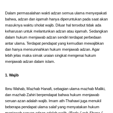
Dalam permasalahan wakti adzan semua ulama menyepakati
bahwa, adzan dan iqamah hanya diperuntukan pada saat akan
masuknya waktu sholat wajib. Diluar hal tersebut tidak ada
keharusan untuk melantunkan adzan atau iqamah. Sedangkan
dalam hukum menjawab adzan sendiri terdapat perbedaan
antar ulama. Terdapat pendapat yang kemudian mewajibkan
dan hanya mensunnahkan hukum menjawab adzan. Agar
lebih jelas maka simak uraian singkat mengenai hukum
menjawab adzan dalam islam.
1. Wajib
Ibnu Wahab, Mazhab Hanafi, sebagian ulama mazhab Maliki,
dan mazhab Zahiri berpendapat bahwa hukum menjawab
seruan azan adalah wajib. Imam ath-Thahawi juga menukil
beberapa pendapat ulama salaf yang menyatakan hukum
menjawab seruan adzan adalah wajib. (
Bada-i’ ash-Shana-i’
,