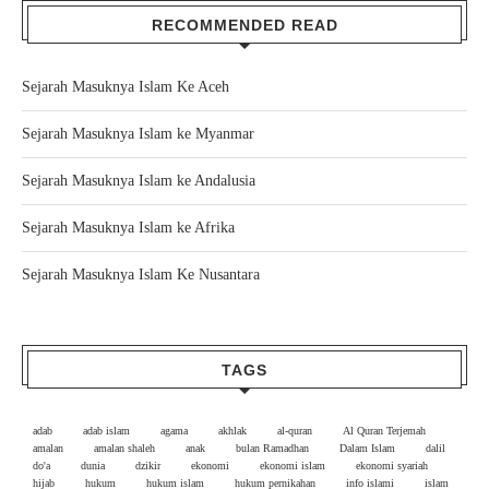
RECOMMENDED READ
Sejarah Masuknya Islam Ke Aceh
Sejarah Masuknya Islam ke Myanmar
Sejarah Masuknya Islam ke Andalusia
Sejarah Masuknya Islam ke Afrika
Sejarah Masuknya Islam Ke Nusantara
TAGS
adab
adab islam
agama
akhlak
al-quran
Al Quran Terjemah
amalan
amalan shaleh
anak
bulan Ramadhan
Dalam Islam
dalil
do'a
dunia
dzikir
ekonomi
ekonomi islam
ekonomi syariah
hijab
hukum
hukum islam
hukum pernikahan
info islami
islam