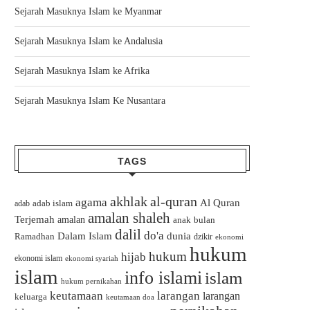
Sejarah Masuknya Islam ke Myanmar
Sejarah Masuknya Islam ke Andalusia
Sejarah Masuknya Islam ke Afrika
Sejarah Masuknya Islam Ke Nusantara
TAGS
akhlak
al-quran
agama
Al Quran
adab islam
adab
amalan shaleh
Terjemah
amalan
bulan
anak
dalil
do'a
Dalam Islam
dunia
Ramadhan
dzikir
ekonomi
hukum
hukum
hijab
ekonomi islam
ekonomi syariah
islam
info islami
islam
hukum pernikahan
keutamaan
larangan
larangan
keluarga
keutamaan doa