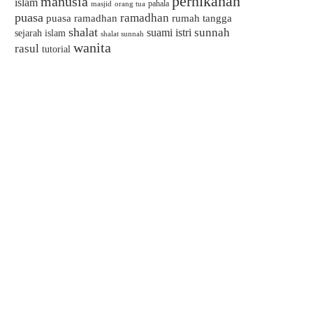
pernikahan
manusia
islam
pahala
masjid
orang tua
puasa
ramadhan
puasa ramadhan
rumah tangga
shalat
sunnah
suami istri
sejarah islam
shalat sunnah
wanita
rasul
tutorial