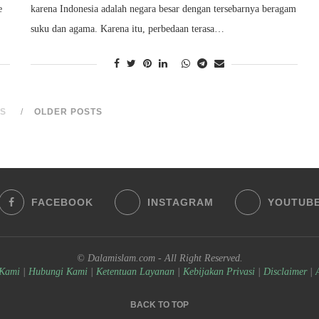
e
karena Indonesia adalah negara besar dengan tersebarnya beragam
suku dan agama. Karena itu, perbedaan terasa…
S
OLDER POSTS
FACEBOOK
INSTAGRAM
YOUTUB
© Dalamislam.com - All Right Reserved.
 Kami
|
Hubungi Kami
|
Ketentuan Layanan
|
Kebijakan Privasi
|
Disclaimer
|
BACK TO TOP