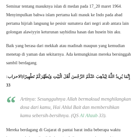
Seminar tentang masuknya islan di medan pada 17_20 maret 1964.
Menyimpulkan bahwa islam pertama kali masuk ke Indo pada abad
pertama hijriah langsung ke pesisir sumatera dari negri arab antara lain
golongan alawiyyin keturunan sayhidina hasan dan husein bin aku.
Baik yang berasa dari mekkah atau madinah maupun yang kemudian
menetap di yaman dan sekitarnya. Ada kemungkinan mereka bersinggah
sambil berdagang.
إِنَّمَا يُرِيدُ اللَّهُ لِيُذْهِبَ عَنْكُمُ الرِّجْسَ أَهْلَ الْبَيْتِ وَيُطَهِّرَكُمْ تَطْهِيرًا(الاحزاب:
33
Artinya: Sesungguhnya Allah bermaksud menghilangkan
dosa dari kamu, Hai Ahlul Bait dan membersihkan
kamu sebersih-bersihnya. (QS
Al Ahzab
33).
Mereka berdagang di Gujarat di pantai barat india beberapa waktu