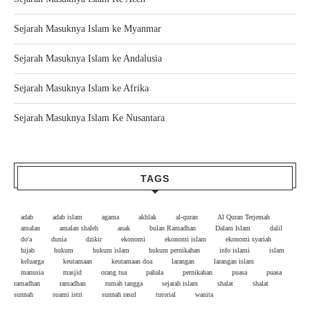
Sejarah Masuknya Islam ke Myanmar
Sejarah Masuknya Islam ke Andalusia
Sejarah Masuknya Islam ke Afrika
Sejarah Masuknya Islam Ke Nusantara
TAGS
adab
adab islam
agama
akhlak
al-quran
Al Quran Terjemah
amalan
amalan shaleh
anak
bulan Ramadhan
Dalam Islam
dalil
do'a
dunia
dzikir
ekonomi
ekonomi islam
ekonomi syariah
hijab
hukum
hukum islam
hukum pernikahan
info islami
islam
keluarga
keutamaan
keutamaan doa
larangan
larangan islam
manusia
masjid
orang tua
pahala
pernikahan
puasa
puasa
ramadhan
ramadhan
rumah tangga
sejarah islam
shalat
shalat
sunnah
suami istri
sunnah rasul
tutorial
wanita