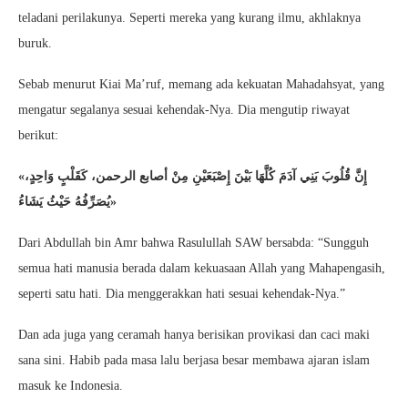
teladani perilakunya. Seperti mereka yang kurang ilmu, akhlaknya
buruk.
Sebab menurut Kiai Ma’ruf, memang ada kekuatan Mahadahsyat, yang
mengatur segalanya sesuai kehendak-Nya. Dia mengutip riwayat
berikut:
«ﺇِﻥَّ ﻗُﻠُﻮﺏَ ﺑَﻨِﻲ ﺁﺩَﻡَ ﻛُﻠَّﻬَﺎ ﺑَﻴْﻦَ ﺇِﺻْﺒَﻌَﻴْﻦِ ﻣِﻦْ ﺃﺻﺎﺑﻊ اﻟﺮﺣﻤﻦ، ﻛَﻘَﻠْﺐٍ ﻭَاﺣِﺪٍ،
ﻳُﺼَﺮِّﻓُﻪُ ﺣَﻴْﺚُ ﻳَﺸَﺎءُ»
Dari Abdullah bin Amr bahwa Rasulullah SAW bersabda: “Sungguh
semua hati manusia berada dalam kekuasaan Allah yang Mahapengasih,
seperti satu hati. Dia menggerakkan hati sesuai kehendak-Nya.”
Dan ada juga yang ceramah hanya berisikan provikasi dan caci maki
sana sini. Habib pada masa lalu berjasa besar membawa ajaran islam
masuk ke Indonesia.