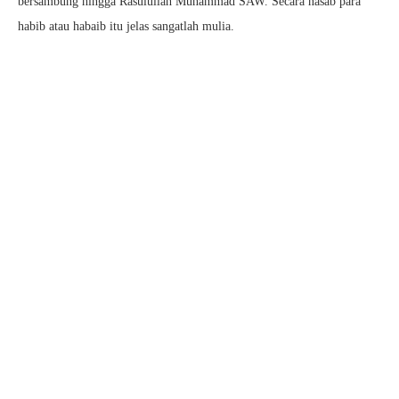
bersambung hingga Rasulullah Muhammad SAW. Secara nasab para
habib atau habaib itu jelas sangatlah mulia.