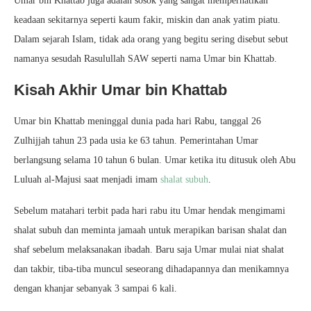
Umar bin Khattab juga adalah sosok yang sangat memperhatikan
keadaan sekitarnya seperti kaum fakir, miskin dan anak yatim piatu.
Dalam sejarah Islam, tidak ada orang yang begitu sering disebut sebut
namanya sesudah Rasulullah SAW seperti nama Umar bin Khattab.
Kisah Akhir Umar bin Khattab
Umar bin Khattab meninggal dunia pada hari Rabu, tanggal 26
Zulhijjah tahun 23 pada usia ke 63 tahun. Pemerintahan Umar
berlangsung selama 10 tahun 6 bulan. Umar ketika itu ditusuk oleh Abu
Luluah al-Majusi saat menjadi imam
shalat subuh
.
Sebelum matahari terbit pada hari rabu itu Umar hendak mengimami
shalat subuh dan meminta jamaah untuk merapikan barisan shalat dan
shaf sebelum melaksanakan ibadah. Baru saja Umar mulai niat shalat
dan takbir, tiba-tiba muncul seseorang dihadapannya dan menikamnya
dengan khanjar sebanyak 3 sampai 6 kali.