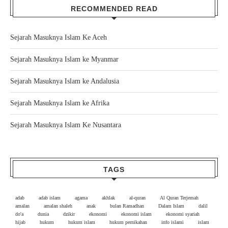
RECOMMENDED READ
Sejarah Masuknya Islam Ke Aceh
Sejarah Masuknya Islam ke Myanmar
Sejarah Masuknya Islam ke Andalusia
Sejarah Masuknya Islam ke Afrika
Sejarah Masuknya Islam Ke Nusantara
TAGS
adab
adab islam
agama
akhlak
al-quran
Al Quran Terjemah
amalan
amalan shaleh
anak
bulan Ramadhan
Dalam Islam
dalil
do'a
dunia
dzikir
ekonomi
ekonomi islam
ekonomi syariah
hijab
hukum
hukum islam
hukum pernikahan
info islami
islam