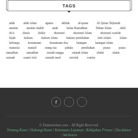
TAGS
adab
adab islam
agama
akhlak
al-quran
Al Quran Terjemah
amalan
amalan shaleh
anak
bulan Ramadhan
Dalam Islam
dalil
do'a
dunia
dzikir
ekonomi
ekonomi islam
ekonomi syariah
hijab
hukum
hukum islam
hukum pernikahan
info islami
islam
keluarga
keutamaan
keutamaan doa
larangan
larangan islam
manusia
masjid
orang tua
pahala
pernikahan
puasa
puasa
ramadhan
ramadhan
rumah tangga
sejarah islam
shalat
shalat
sunnah
suami istri
sunnah rasul
tutorial
wanita
© Dalamislam.com - All Right Reserved.
Tentang Kami
|
Hubungi Kami
|
Ketentuan Layanan
|
Kebijakan Privasi
|
Disclaimer
|
Adchoices