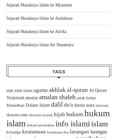
Sejarah Masuknya Islam ke Myanmar
Sejarah Masuknya Islam ke Andalusia
Sejarah Masuknya Islam ke Afrika
Sejarah Masuknya Islam Ke Nusantara
TAGS
akhlak
al-quran
agama
Al Quran
adab islam
adab
amalan shaleh
Terjemah
amalan
bulan
anak
dalil
do'a
Dalam Islam
dunia
Ramadhan
dzikir
ekonomi
hukum
hukum
hijab
ekonomi islam
ekonomi syariah
islam
info islami
islam
hukum pernikahan
keutamaan
larangan
larangan
keluarga
keutamaan doa