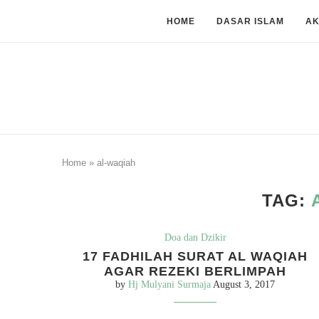
HOME
DASAR ISLAM
A
Home
»
al-waqiah
TAG:
Doa dan Dzikir
17 FADHILAH SURAT AL WAQIAH
AGAR REZEKI BERLIMPAH
by
Hj Mulyani Surmaja
August 3, 2017