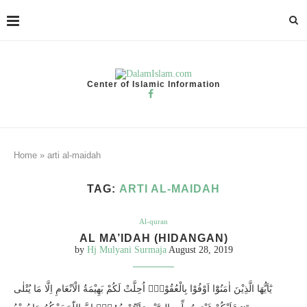
Center of Islamic Information
Home
»
arti al-maidah
TAG:
ARTI AL-MAIDAH
Al-quran
AL MA’IDAH (HIDANGAN)
by
Hj Mulyani Surmaja
August 28, 2019
يٰٓاَيُّهَا الَّذِيْنَ اٰمَنُوْٓا اَوْفُوْا بِالْعُقُوْدِۗ اُحِلَّتْ لَكُمْ بَهِيْمَةُ الْاَنْعَامِ اِلَّا مَا يُتْلٰى