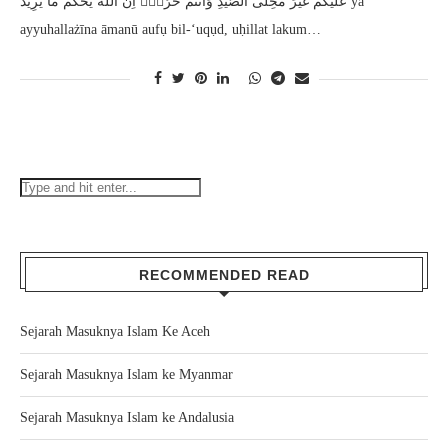
عَلَيْكُمْ غَيْرَ مُحِلِّى الصَّيْدِ وَاَنْتُمْ حُرُمٌۗ اِنَّ اللّٰهَ يَحْكُمُ مَا يُرِيْدُ yā
ayyuhallażīna āmanū aufụ bil-‘uqụd, uḥillat lakum…
RECOMMENDED READ
Sejarah Masuknya Islam Ke Aceh
Sejarah Masuknya Islam ke Myanmar
Sejarah Masuknya Islam ke Andalusia