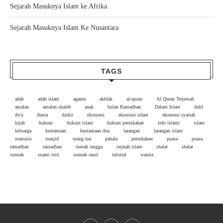
Sejarah Masuknya Islam ke Afrika
Sejarah Masuknya Islam Ke Nusantara
TAGS
adab
adab islam
agama
akhlak
al-quran
Al Quran Terjemah
amalan
amalan shaleh
anak
bulan Ramadhan
Dalam Islam
dalil
do'a
dunia
dzikir
ekonomi
ekonomi islam
ekonomi syariah
hijab
hukum
hukum islam
hukum pernikahan
info islami
islam
keluarga
keutamaan
keutamaan doa
larangan
larangan islam
manusia
masjid
orang tua
pahala
pernikahan
puasa
puasa
ramadhan
ramadhan
rumah tangga
sejarah islam
shalat
shalat
sunnah
suami istri
sunnah rasul
tutorial
wanita