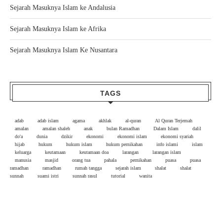
Sejarah Masuknya Islam ke Andalusia
Sejarah Masuknya Islam ke Afrika
Sejarah Masuknya Islam Ke Nusantara
TAGS
adab
adab islam
agama
akhlak
al-quran
Al Quran Terjemah
amalan
amalan shaleh
anak
bulan Ramadhan
Dalam Islam
dalil
do'a
dunia
dzikir
ekonomi
ekonomi islam
ekonomi syariah
hijab
hukum
hukum islam
hukum pernikahan
info islami
islam
keluarga
keutamaan
keutamaan doa
larangan
larangan islam
manusia
masjid
orang tua
pahala
pernikahan
puasa
puasa
ramadhan
ramadhan
rumah tangga
sejarah islam
shalat
shalat
sunnah
suami istri
sunnah rasul
tutorial
wanita