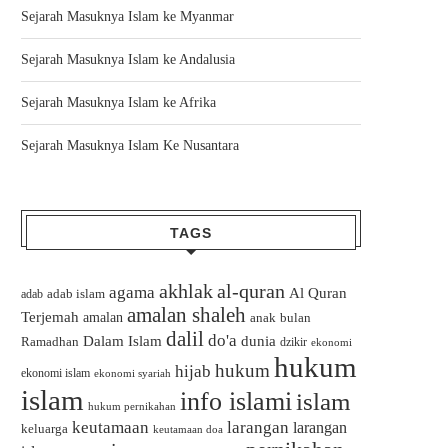
Sejarah Masuknya Islam ke Myanmar
Sejarah Masuknya Islam ke Andalusia
Sejarah Masuknya Islam ke Afrika
Sejarah Masuknya Islam Ke Nusantara
TAGS
akhlak
al-quran
agama
Al Quran
adab islam
adab
amalan shaleh
Terjemah
amalan
bulan
anak
dalil
do'a
Dalam Islam
dunia
Ramadhan
dzikir
ekonomi
hukum
hukum
hijab
ekonomi islam
ekonomi syariah
islam
info islami
islam
hukum pernikahan
keutamaan
larangan
larangan
keluarga
keutamaan doa