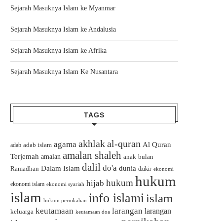
Sejarah Masuknya Islam ke Myanmar
Sejarah Masuknya Islam ke Andalusia
Sejarah Masuknya Islam ke Afrika
Sejarah Masuknya Islam Ke Nusantara
TAGS
akhlak
al-quran
agama
Al Quran
adab islam
adab
amalan shaleh
Terjemah
amalan
bulan
anak
dalil
do'a
Dalam Islam
dunia
Ramadhan
dzikir
ekonomi
hukum
hukum
hijab
ekonomi islam
ekonomi syariah
islam
info islami
islam
hukum pernikahan
keutamaan
larangan
larangan
keluarga
keutamaan doa