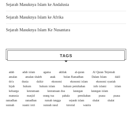
Sejarah Masuknya Islam ke Andalusia
Sejarah Masuknya Islam ke Afrika
Sejarah Masuknya Islam Ke Nusantara
TAGS
adab
adab islam
agama
akhlak
al-quran
Al Quran Terjemah
amalan
amalan shaleh
anak
bulan Ramadhan
Dalam Islam
dalil
do'a
dunia
dzikir
ekonomi
ekonomi islam
ekonomi syariah
hijab
hukum
hukum islam
hukum pernikahan
info islami
islam
keluarga
keutamaan
keutamaan doa
larangan
larangan islam
manusia
masjid
orang tua
pahala
pernikahan
puasa
puasa
ramadhan
ramadhan
rumah tangga
sejarah islam
shalat
shalat
sunnah
suami istri
sunnah rasul
tutorial
wanita