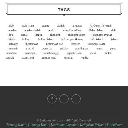
TAGS
adab
adab islam
agama
akhlak
al-quran
Al Quran Terjemah
amalan
amalan shaleh
anak
bulan Ramadhan
Dalam Islam
dalil
do'a
dunia
dzikir
ekonomi
ekonomi islam
ekonomi syariah
hijab
hukum
hukum islam
hukum pernikahan
info islami
islam
keluarga
keutamaan
keutamaan doa
larangan
larangan islam
manusia
masjid
orang tua
pahala
pernikahan
puasa
puasa
ramadhan
ramadhan
rumah tangga
sejarah islam
shalat
shalat
sunnah
suami istri
sunnah rasul
tutorial
wanita
© Dalamislam.com - All Right Reserved.
Tentang Kami
|
Hubungi Kami
|
Ketentuan Layanan
|
Kebijakan Privasi
|
Disclaimer