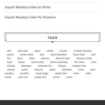
Sejarah Masuknya Islam ke Afrika
Sejarah Masuknya Islam Ke Nusantara
TAGS
adab
adab islam
agama
akhlak
al-quran
Al Quran Terjemah
amalan
amalan shaleh
anak
bulan Ramadhan
Dalam Islam
dalil
do'a
dunia
dzikir
ekonomi
ekonomi islam
ekonomi syariah
hijab
hukum
hukum islam
hukum pernikahan
info islami
islam
keluarga
keutamaan
keutamaan doa
larangan
larangan islam
manusia
masjid
orang tua
pahala
pernikahan
puasa
puasa
ramadhan
ramadhan
rumah tangga
sejarah islam
shalat
shalat
sunnah
suami istri
sunnah rasul
tutorial
wanita